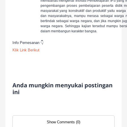
membahas mengenai Inovasi Pembelajaran IPS yang m
pengembangan proses pembelajaran peserta didik m
masyarakat yang
konstruktif
dan
produktif
yaitu warga 
dan masyarakatnya, mampu merasa sebagai warga ne
bertindak sebagai warga negara, dan jika mungkin 
warga negara.
Sehingga kajian tersebut mampu bersi
dalam membangun karakter bangsa.
Info Pemesanan 👇
Klik Link Berikut
Anda mungkin menyukai postingan
ini
Show Comments (0)