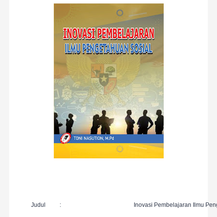
Judul
:
Inovasi Pembelajaran I
lmu
P
en