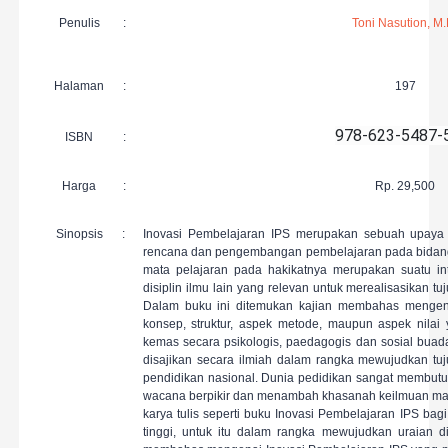
Penulis
:
Toni Nasution, M
Halaman
:
197
978-623-5487-
ISBN
:
Harga
:
Rp. 29,500
Sinopsis
:
Inovasi Pembelajaran
IPS
merupakan sebuah upaya
rencana dan pengembangan pembelajaran pada bida
mata pelajaran pada hakikatnya merupakan suatu inte
disiplin ilmu lain yang relevan untuk merealisasikan tu
Dalam buku ini ditemukan kajian membahas mengena
konsep, struktur, aspek metode, maupun aspek nila
kemas secara psikologis, paedagogis dan sosial buad
disajikan secara ilmiah dalam rangka mewujudkan tu
pendidikan nasional.
Dunia pedidikan sangat membut
wacana berpikir dan menambah khasanah keilmuan ma
karya tulis seperti buku Inovasi Pembelajaran IPS ba
tinggi, untuk itu dalam rangka mewujudkan uraian d