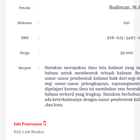
Budiman, M.
Penulis
:
120
Halaman
:
978-623-5487-2
ISBN
:
39.000
Harga
:
Sintaksis merupakan ilmu tata kalimat yang 
Sinopsis
:
bahasa untuk membentuk sebuah kalimat. Rel
unsur-unsur pembentuk kalimat baik dari segi 
segi unsur-unsur pelengkapnya, suprasegmental
dipelajari karena ilmu ini membahas tata bent
bahasa terkecil yang lengkap. Sintaksis berhubu
ada keterkaitannya dengan unsur pembentuk kal
,dan kata.
Info Pemesanan 👇
Klik Link Berikut