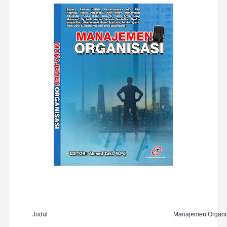
J
udul
:
Manajemen Organi