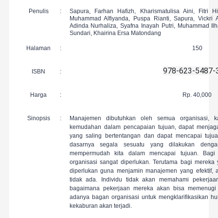
Penulis
:
Sapura,
Farhan Hafizh
,
Kharismatulisa Aini
,
Fitri H
Muhammad Alfiyanda
,
Puspa Rianti
,
Sapura
,
Vickri A
Adinda Nurhaliza
,
Syafna Inayah Putri
,
Muhammad Il
Sundari
,
Khairina Ersa Matondang
Halaman
:
150
978-623-5487-
ISBN
:
Harga
:
Rp. 40,000
Sinopsis
:
Manajemen dibutuhkan oleh semua organisasi, 
kemudahan dalam pencapaian tujuan, dapat menjaga
yang saling bertentangan dan dapat mencapai tujuan
dasarnya segala sesuatu yang dilakukan den
mempermudah kita dalam mencapai tujuan. Bagi 
organisasi sangat diperlukan. Terutama bagi merek
diperlukan guna menjamin manajemen yang efektif, a
tidak ada. Individu tidak akan memahami pekerjaa
bagaimana pekerjaan mereka akan bisa memenugi p
adanya bagan organisasi untuk mengklarifikasikan hu
kekaburan akan terjadi.