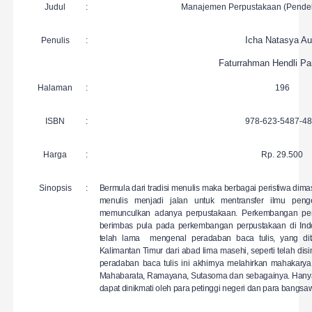
Judul
:
Manajemen Perpustakaan (Pendeka
Icha Natasya Au
Penulis
:
Faturrahman Hendli P
Halaman
:
196
ISBN
:
978-623-5487-48
Harga
:
Rp. 29.500
Sinopsis
:
Bermula dari tradisi menulis maka berbagai peristiwa dimasa
menulis menjadi jalan untuk mentransfer ilmu peng
memunculkan adanya perpustakaan. Perkembangan perp
berimbas pula pada perkembangan perpustakaan di Ind
telah lama mengenal peradaban baca tulis, yang dit
Kalimantan Timur dari abad lima masehi, seperti telah d
peradaban baca tulis ini akhirnya melahirkan mahakarya
Mahabarata, Ramayana, Sutasoma dan sebagainya. Hanya s
dapat dinikmati oleh para petinggi negeri dan para bangsa