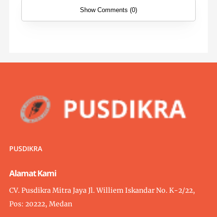
Show Comments (0)
PUSDIKRA
Alamat Kami
CV. Pusdikra Mitra Jaya Jl. Williem Iskandar No. K-2/22,
Pos: 20222, Medan