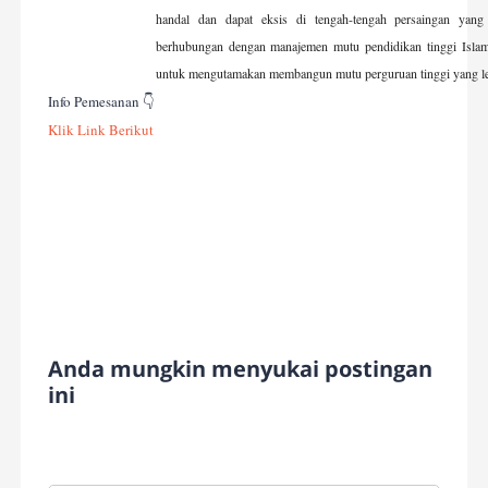
handal dan dapat eksis di tengah-tengah persaingan yang
berhubungan dengan m
anajemen
m
utu
p
endidikan
tinggi
Isla
untuk mengutamakan membangun mutu perguruan tinggi yang le
Info Pemesanan 👇
Klik Link Berikut
Anda mungkin menyukai postingan
ini