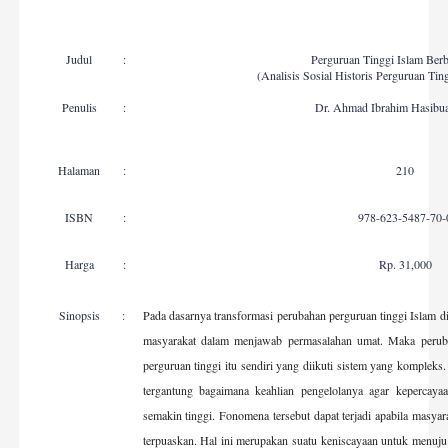
Judul
:
Perguruan Tinggi Islam Ber
(Analisis Sosial Historis Perguruan Tin
Penulis
:
Dr. Ahmad Ibrahim Hasibu
Halaman
:
210
ISBN
:
978-623-5487-70-
Harga
:
Rp. 31,000
Sinopsis
:
Pada dasarnya transformasi perubahan perguruan tinggi Islam 
masyarakat dalam menjawab permasalahan umat. Maka perub
perguruan tinggi itu sendiri yang diikuti sistem yang kompleks
tergantung bagaimana keahlian pengelolanya agar kepercay
semakin tinggi. Fonomena tersebut dapat terjadi apabila masya
terpuaskan. Hal ini
merupakan suatu keniscayaan untuk menuju