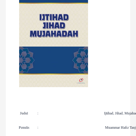
Judul
:
Ijtihad, Jihad, Mujah
Penulis
:
Muammar Haﬁz Tanj