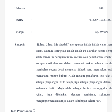
Halaman
:
699
ISBN
:
978-623-5487-86-
Harga
:
Rp. 89,000
Sinopsis
:
“Ijtihad, Jihad, Mujahadah” merupakan istilah-istilah yang mem
Islam. Namun, seringkali istilah-istilah ini diartikan secara 
salah. Buku ini bertujuan untuk meluruskan pemahaman tersebu
komprehensif dan mendalam mengenai makna sebenarnya dar
membahas secara detail mengenai ijtihad, yang merupakan usah
memahami hukum-hukum Allah melalui penafsiran teks-teks su
sebagai perjuangan fisik, tetapi juga sebagai perjuangan dal
kedamaian batin. Mujahadah, sebagai bentuk kesungguhan d
Allah, juga dijelaskan dengan gamblang, sehingg
mengimplementasikannya dalam kehidupan sehari-hari.
Info Pemesanan 👇