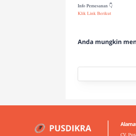
Info Pemesanan 👇
Klik Link Berikut
Anda mungkin meny
Alama
CV. Pus