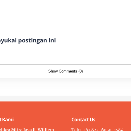
ukai postingan ini
Show Comments (0)
t Kami
Contact Us
dikra Mitra Jaya Jl. Williem
Telp. +62 823-6050-1584