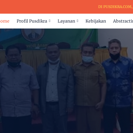
DI PUSDIKRA.COM, KAM
Home
Profil Pusdikra
Layanan
Kebijakan
Abstracti