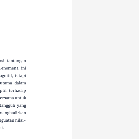
asi, tantangan
Fenomena ini
nitif, tetapi
 utama dalam
ptif terhadap
 bersama untuk
tangguh yang
 menghadirkan
nguatan nilai-
at.