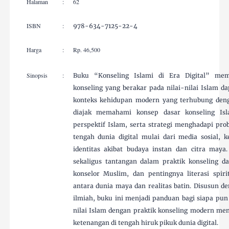
Halaman
:
62
ISBN
:
978-634-7125-22-4
Harga
:
Rp. 46,500
Sinopsis
:
Buku “Konseling Islami di Era Digital” mem
konseling yang berakar pada nilai-nilai Islam da
konteks kehidupan modern yang terhubung denga
diajak memahami konsep dasar konseling Isla
perspektif Islam, serta strategi menghadapi prob
tengah dunia digital mulai dari media sosial, k
identitas akibat budaya instan dan citra maya
sekaligus tantangan dalam praktik konseling dar
konselor Muslim, dan pentingnya literasi spi
antara dunia maya dan realitas batin. Disusun 
ilmiah, buku ini menjadi panduan bagi siapa pun
nilai Islam dengan praktik konseling modern me
ketenangan di tengah hiruk pikuk dunia digital.